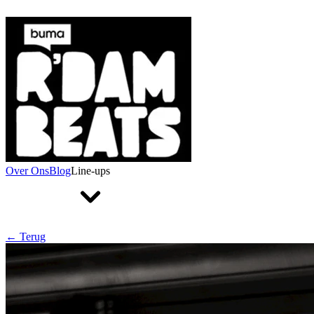
Over Ons
Blog
Line-ups
← Terug