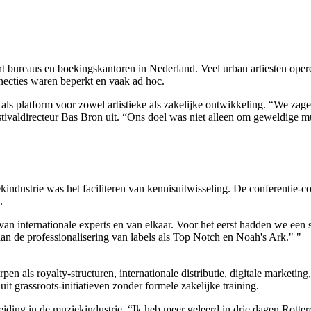
t bureaus en boekingskantoren in Nederland. Veel urban artiesten ope
nnecties waren beperkt en vaak ad hoc.
ls platform voor zowel artistieke als zakelijke ontwikkeling. “We zagen
festivaldirecteur Bas Bron uit. “Ons doel was niet alleen om geweldige m
industrie was het faciliteren van kennisuitwisseling. De conferentie-c
.
n internationale experts en van elkaar. Voor het eerst hadden we een 
 aan de professionalisering van labels als Top Notch en Noah's Ark."
"
ls royalty-structuren, internationale distributie, digitale marketing
t grassroots-initiatieven zonder formele zakelijke training.
iding in de muziekindustrie. “Ik heb meer geleerd in drie dagen Rotterd