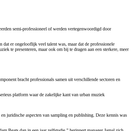
reerden semi-professioneel of werden vertegenwoordigd door
 dat er ongelooflijk veel talent was, maar dat de professionele
uziek te presenteren, maar ook om bij te dragen aan een sterkere, meer
omponent bracht professionals samen uit verschillende sectoren en
serieus platform waar de zakelijke kant van urban muziek
, en juridische aspecten van sampling en publishing. Deze kennis was
am Beats dan in een jaar zelfstudie,” herinnert manager Jamal zich.