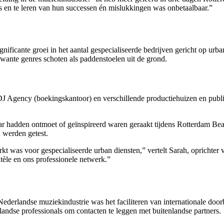
ls en te leren van hun successen én mislukkingen was onbetaalbaar.”
gnificante groei in het aantal gespecialiseerde bedrijven gericht op u
wante genres schoten als paddenstoelen uit de grond.
J Agency (boekingskantoor) en verschillende productiehuizen en publi
ar hadden ontmoet of geïnspireerd waren geraakt tijdens Rotterdam Beat
 werden getest.
rkt was voor gespecialiseerde urban diensten,” vertelt Sarah, opricht
tèle en ons professionele netwerk.”
derlandse muziekindustrie was het faciliteren van internationale doorbr
landse professionals om contacten te leggen met buitenlandse partners.