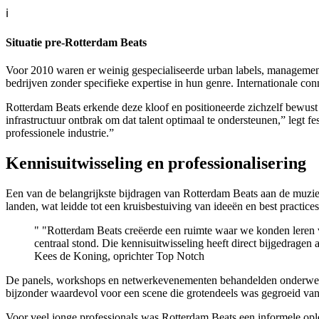
ℹ️
Situatie pre-Rotterdam Beats
Voor 2010 waren er weinig gespecialiseerde urban labels, managemen
bedrijven zonder specifieke expertise in hun genre. Internationale co
Rotterdam Beats erkende deze kloof en positioneerde zichzelf bewust a
infrastructuur ontbrak om dat talent optimaal te ondersteunen,” legt 
professionele industrie.”
Kennisuitwisseling en professionalisering
Een van de belangrijkste bijdragen van Rotterdam Beats aan de muziek
landen, wat leidde tot een kruisbestuiving van ideeën en best practices
"
"Rotterdam Beats creëerde een ruimte waar we konden leren va
centraal stond. Die kennisuitwisseling heeft direct bijgedragen
Kees de Koning, oprichter Top Notch
De panels, workshops en netwerkevenementen behandelden onderwerpen a
bijzonder waardevol voor een scene die grotendeels was gegroeid vanui
Voor veel jonge professionals was Rotterdam Beats een informele ople